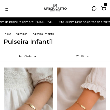
0
e primeira compra: PRIMEIRA15
Até 6x sem juros no cartão de crédito
Início
.
Pulseiras.
.
Pulseira Infantil
Pulseira Infantil
Ordenar
Filtrar