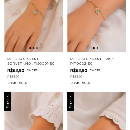
PULSEIRA INFANTIL
PULSEIRA INFANTIL PICOLÉ :
SORVETINHO : PIS0001-EC
PIP0002-EC
R$63,90
R$63,90
-
0
%
OFF
-
0
%
OFF
R$63,90
R$63,90
12
x
de
R$6,50
12
x
de
R$6,50
Esgotado
Esgotado