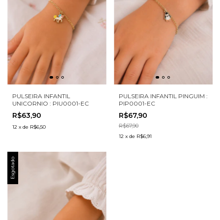
PULSEIRA INFANTIL
PULSEIRA INFANTIL PINGUIM :
UNICORNIO : PIU0001-EC
PIP0001-EC
R$63,90
R$67,90
R$67,90
12
x
de
R$6,50
12
x
de
R$6,91
Esgotado