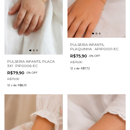
PULSEIRA INFANTIL
PLAQUINHA : APIP0001-EC
R$75,90
-
0
%
OFF
PULSEIRA INFANTIL PLACA
R$75,90
3X1 : PIP0006-EC
12
x
de
R$7,72
R$79,90
-
0
%
OFF
R$79,90
12
x
de
R$8,13