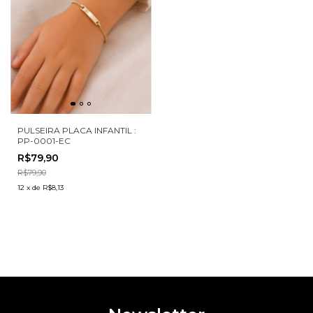
PULSEIRA PLACA INFANTIL :
PP-0001-EC
R$79,90
R$79,90
12
x
de
R$8,13