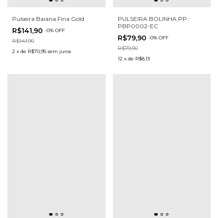
Pulseira Baiana Fina Gold
PULSEIRA BOLINHA PP :
PBP0002-EC
R$141,90
-
0
%
OFF
R$79,90
-
0
%
OFF
R$141,90
R$79,90
2
x
de
R$70,95
sem juros
12
x
de
R$8,13