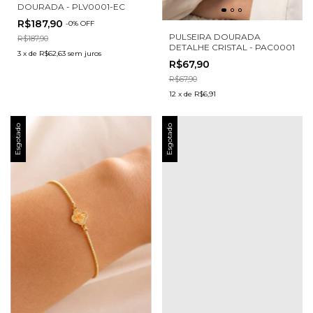
DOURADA - PLV0001-EC
R$187,90
-
0
%
OFF
PULSEIRA DOURADA
R$187,90
DETALHE CRISTAL - PAC0001
3
x
de
R$62,63
sem juros
R$67,90
R$67,90
12
x
de
R$6,91
Esgotado
Esgotado