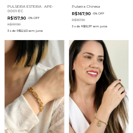
PULSEIRA ESTEIRA : APE-
Pulseira Chinesa
0001-EC
R$167,90
-
0
%
OFF
R$157,90
-
0
%
OFF
R$167,90
R$157,90
3
x
de
R$55,97
sem juros
3
x
de
R$52,63
sem juros