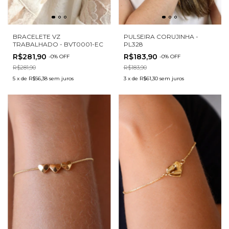
BRACELETE VZ
PULSEIRA CORUJINHA -
TRABALHADO - BVT0001-EC
PL328
R$281,90
R$183,90
-
0
%
OFF
-
0
%
OFF
R$281,90
R$183,90
5
x
de
R$56,38
sem juros
3
x
de
R$61,30
sem juros