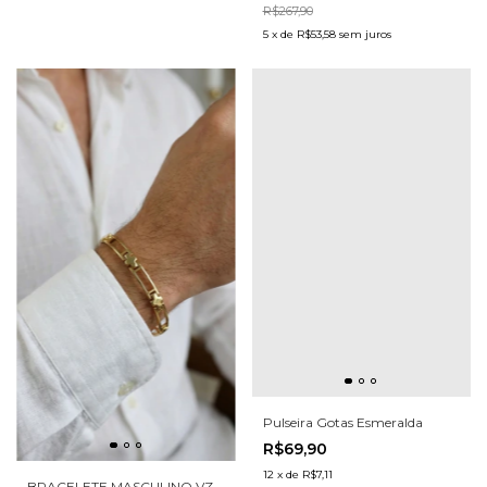
R$267,90
5
x
de
R$53,58
sem juros
Pulseira Gotas Esmeralda
R$69,90
12
x
de
R$7,11
BRACELETE MASCULINO VZ