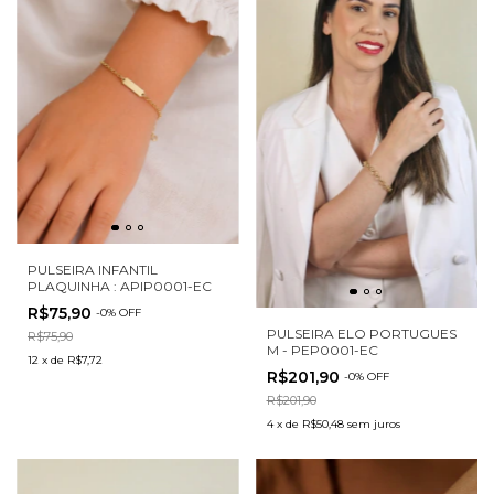
PULSEIRA INFANTIL
PLAQUINHA : APIP0001-EC
R$75,90
-
0
%
OFF
PULSEIRA ELO PORTUGUES
R$75,90
M - PEP0001-EC
12
x
de
R$7,72
R$201,90
-
0
%
OFF
R$201,90
4
x
de
R$50,48
sem juros