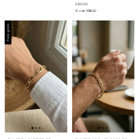
R$63,90
12
x
de
R$6,50
Frete grátis