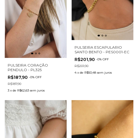
PULSEIRA ESCAPULARIO
SANTO BENTO - PES0001-EC
R$201,90
-
0
%
OFF
PULSEIRA CORAÇÃO
R$201,90
PENDULO - PL325
4
x
de
R$50,48
sem juros
R$187,90
-
0
%
OFF
R$187,90
3
x
de
R$62,63
sem juros