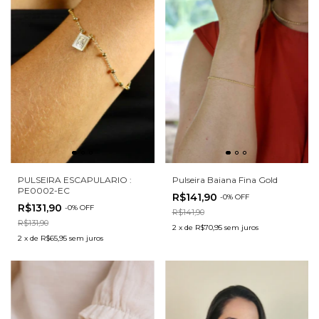
PULSEIRA ESCAPULARIO :
Pulseira Baiana Fina Gold
PE0002-EC
R$141,90
-
0
%
OFF
R$131,90
-
0
%
OFF
R$141,90
R$131,90
2
x
de
R$70,95
sem juros
2
x
de
R$65,95
sem juros