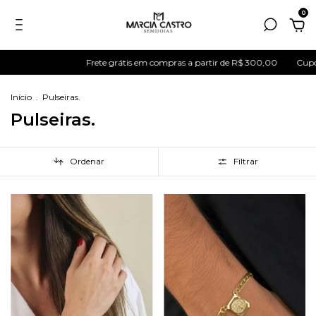
0
Frete grátis em compras a partir de R$ 300,00
Cupom de primeira comp
Início
.
Pulseiras.
Pulseiras.
Ordenar
Filtrar