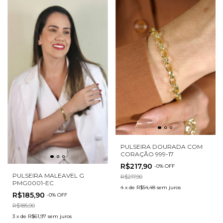
PULSEIRA DOURADA COM
CORAÇÃO 999-17
R$217,90
-
0
%
OFF
PULSEIRA MALEAVEL G
R$217,90
PMG0001-EC
4
x
de
R$54,48
sem juros
R$185,90
-
0
%
OFF
R$185,90
3
x
de
R$61,97
sem juros