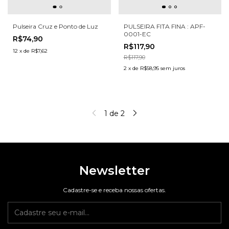
Pulseira Cruz e Ponto de Luz
PULSEIRA FITA FINA : APF-
0001-EC
R$74,90
R$117,90
12
x
de
R$7,62
R$117,90
2
x
de
R$58,95
sem juros
1
de
2
Newsletter
Cadastre-se e receba nossas ofertas.