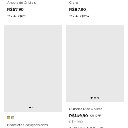
Argola de Cristais
Claro
R$67,90
R$87,90
12
x
de
R$6,91
12
x
de
R$8,94
Pulseira Mãe Riviera
R$149,90
-
0
%
OFF
R$149,90
Bracelete Cravejado com
2
x
de
R$74,95
sem juros