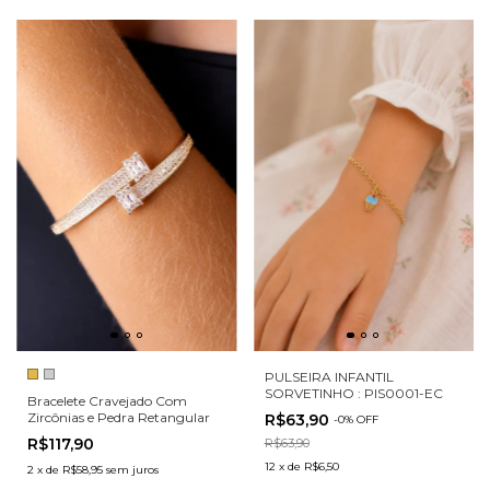
PULSEIRA INFANTIL
SORVETINHO : PIS0001-EC
Bracelete Cravejado Com
Zircônias e Pedra Retangular
R$63,90
-
0
%
OFF
R$117,90
R$63,90
12
x
de
R$6,50
2
x
de
R$58,95
sem juros