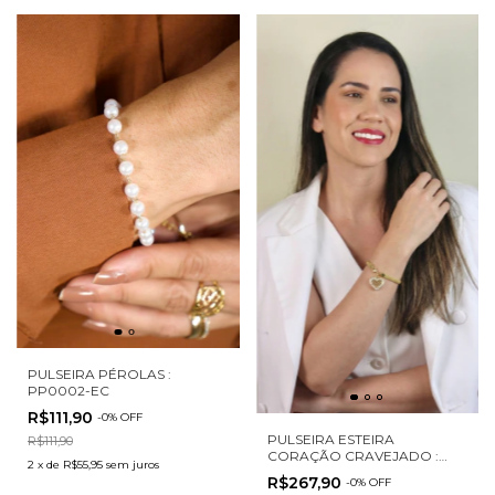
PULSEIRA PÉROLAS :
PP0002-EC
R$111,90
-
0
%
OFF
PULSEIRA ESTEIRA
R$111,90
CORAÇÃO CRAVEJADO :
2
x
de
R$55,95
sem juros
PPEC0002-EC
R$267,90
-
0
%
OFF