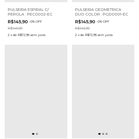
PULSEIRA ESPIRAL C/
PULSEIRA GEOMETRICA
PEROLA : PEC0002-EC
DUO COLOR : PGD0001-EC
R$145,90
R$145,90
-
0
%
OFF
-
0
%
OFF
R$145,90
R$145,90
2
x
de
R$72,95
sem juros
2
x
de
R$72,95
sem juros