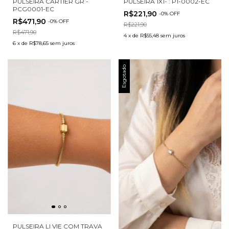
PULSEIRA CARTIER GR -
PULSEIRA 1X1- : P1-0002-EC
PCG0001-EC
R$221,90
-
0
%
OFF
R$471,90
-
0
%
OFF
R$221,90
R$471,90
4
x
de
R$55,48
sem juros
6
x
de
R$78,65
sem juros
Esgotado
PULSEIRA LI VIE COM TRAVA