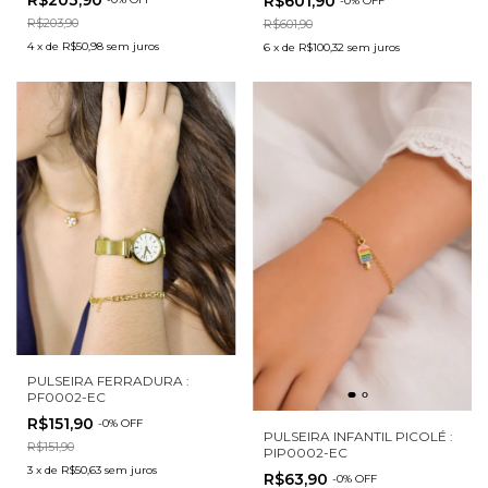
R$203,90
R$601,90
-
0
%
OFF
R$203,90
R$601,90
4
x
de
R$50,98
sem juros
6
x
de
R$100,32
sem juros
PULSEIRA FERRADURA :
PF0002-EC
R$151,90
-
0
%
OFF
PULSEIRA INFANTIL PICOLÉ :
R$151,90
PIP0002-EC
3
x
de
R$50,63
sem juros
R$63,90
-
0
%
OFF