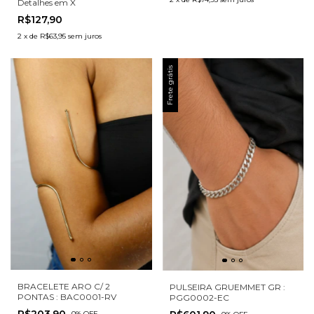
Detalhes em X
R$127,90
2
x
de
R$63,95
sem juros
Frete grátis
BRACELETE ARO C/ 2
PULSEIRA GRUEMMET GR :
PONTAS : BAC0001-RV
PGG0002-EC
-
0
%
OFF