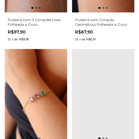
Pulseira com 3 Corações Lisos
Pulseira com Coração
Folheada a Ouro
Geométrico Folheada a Ouro
R$97,90
R$67,90
12
x
de
R$9,96
12
x
de
R$6,91