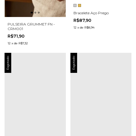
Bracelete Aço Prego
R$87,90
PULSEIRA GRUMMET FN -
12
x
de
R$8,94
CRM001
R$71,90
12
x
de
R$7,32
Esgotado
Esgotado