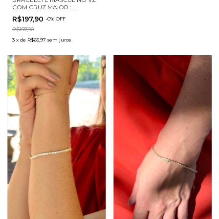
COM CRUZ MAIOR :
BMV0001-EC
R$197,90
-
0
%
OFF
R$197,90
3
x
de
R$65,97
sem juros