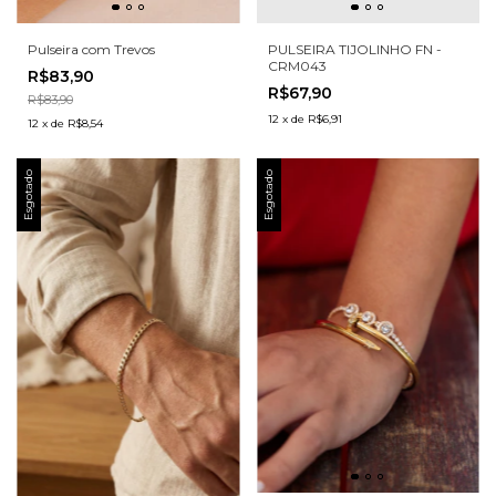
PULSEIRA TIJOLINHO FN -
Pulseira com Trevos
CRM043
R$83,90
R$67,90
R$83,90
12
x
de
R$6,91
12
x
de
R$8,54
Esgotado
Esgotado