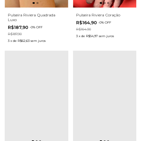
Pulseira Riviera Quadrada
Pulseira Riviera Coração
Luxo
R$164,90
-
0
%
OFF
R$187,90
-
0
%
OFF
R$164,90
R$187,90
3
x
de
R$54,97
sem juros
3
x
de
R$62,63
sem juros