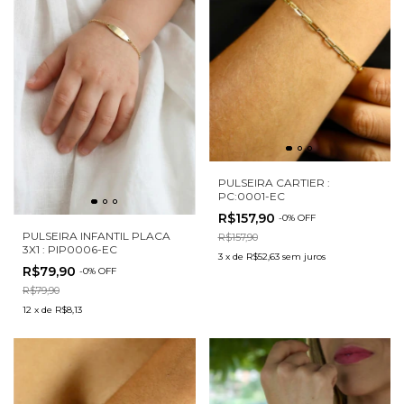
PULSEIRA CARTIER :
PC:0001-EC
R$157,90
-
0
%
OFF
PULSEIRA INFANTIL PLACA
R$157,90
3X1 : PIP0006-EC
3
x
de
R$52,63
sem juros
R$79,90
-
0
%
OFF
R$79,90
12
x
de
R$8,13