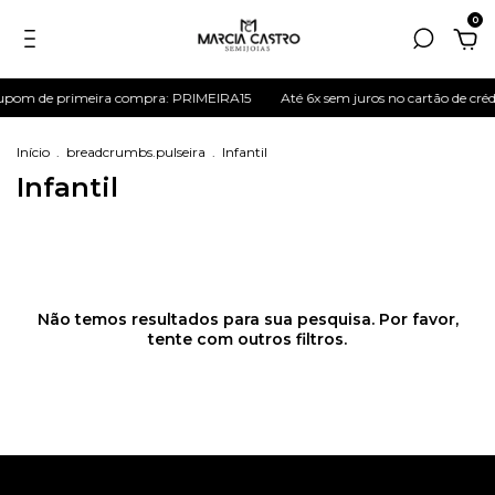
0
pom de primeira compra: PRIMEIRA15
Até 6x sem juros no cartão de créd
Início
.
breadcrumbs.pulseira
.
Infantil
Infantil
Não temos resultados para sua pesquisa. Por favor,
tente com outros filtros.