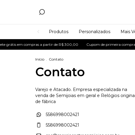
Produtos
Personalizados
Mais V
e grátis em compras a partir de R$ 300,00
Cupom de primeira compra: 
Início
.
Contato
Contato
Varejo e Atacado. Empresa especializada na
venda de Semijoias em geral e Relógios origina
de fábrica
5586998002421
5586998002421