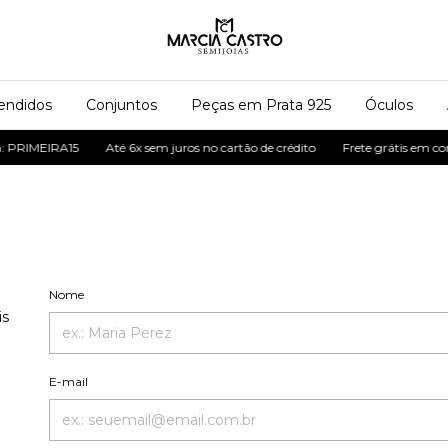
endidos
Conjuntos
Peças em Prata 925
Óculos
PRIMEIRA15
Até 6x sem juros no cartão de crédito
Frete grátis em comp
Nome
is
E-mail