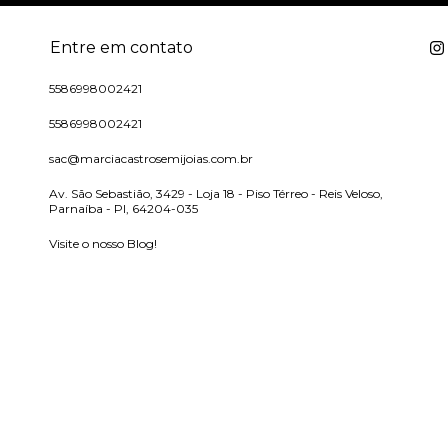
Entre em contato
5586998002421
5586998002421
sac@marciacastrosemijoias.com.br
Av. São Sebastião, 3429 - Loja 18 - Piso Térreo - Reis Veloso,
Parnaíba - PI, 64204-035
Visite o nosso Blog!