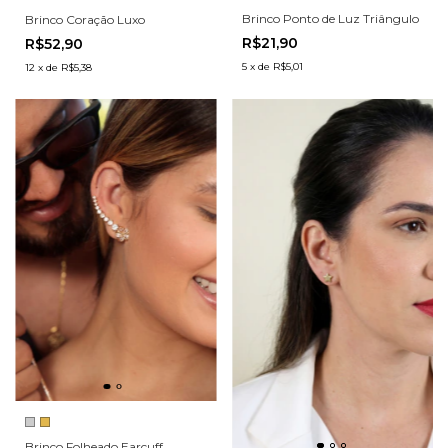
Brinco Ponto de Luz Triângulo
Brinco Coração Luxo
R$21,90
R$52,90
5
x
de
R$5,01
12
x
de
R$5,38
Brinco Folheado Earcuff