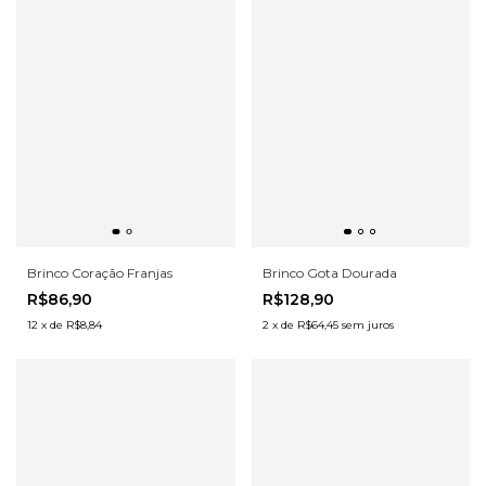
Brinco Coração Franjas
Brinco Gota Dourada
R$86,90
R$128,90
12
x
de
R$8,84
2
x
de
R$64,45
sem juros