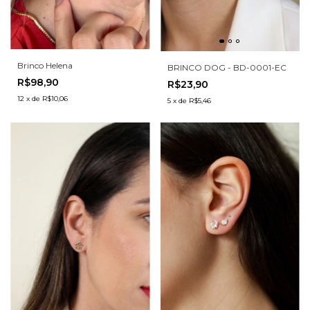
Brinco Helena
BRINCO DOG - BD-0001-EC
R$98,90
R$23,90
12
x
de
R$10,06
5
x
de
R$5,46