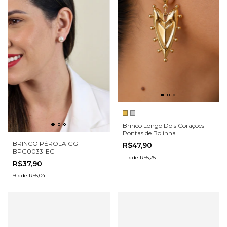
Brinco Longo Dois Corações
Pontas de Bolinha
BRINCO PÉROLA GG -
R$47,90
BPG0033-EC
11
x
de
R$5,25
R$37,90
9
x
de
R$5,04