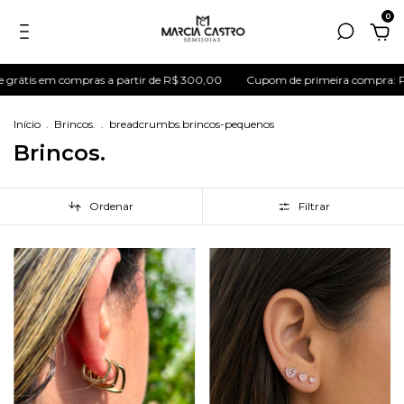
0
a partir de R$ 300,00
Cupom de primeira compra: PRIMEIRA15
Até 6
Início
.
Brincos.
.
breadcrumbs.brincos-pequenos
Brincos.
Ordenar
Filtrar