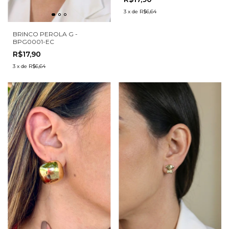
3
x
de
R$6,64
BRINCO PEROLA G -
BPG0001-EC
R$17,90
3
x
de
R$6,64