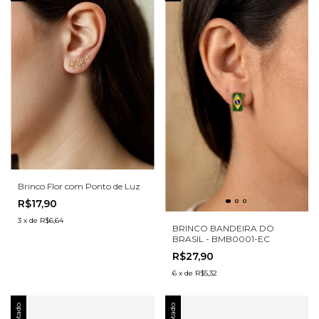
Brinco Flor com Ponto de Luz
R$17,90
3
x
de
R$6,64
BRINCO BANDEIRA DO
BRASIL - BMB0001-EC
R$27,90
6
x
de
R$5,32