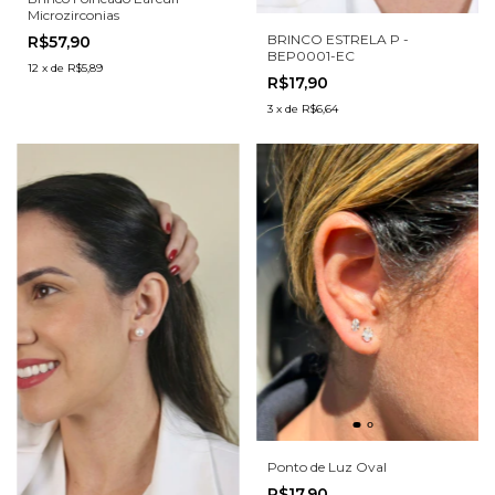
Microzirconias
BRINCO ESTRELA P -
R$57,90
BEP0001-EC
12
x
de
R$5,89
R$17,90
3
x
de
R$6,64
Ponto de Luz Oval
R$17,90