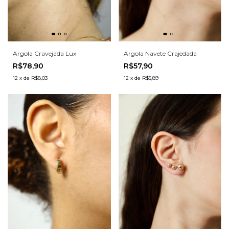
Argola Cravejada Lux
Argola Navete Crajedada
R$78,90
R$57,90
12
x
de
R$8,03
12
x
de
R$5,89