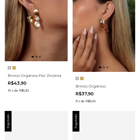
Brinco Orgânico Flor Zircônia
R$43,90
Brinco Orgânico
10
x
de
R$5,30
R$37,90
9
x
de
R$5,04
Esgotado
Esgotado