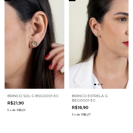
BRINCO SOL G BSG0001-EC
BRINCO ESTRELA G
BEG0001-EC
R$21,90
R$16,90
5
x
de
R$5,01
3
x
de
R$6,27