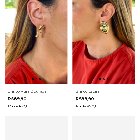
Brinco Aura Dourada
Brinco Espiral
R$89,90
R$99,90
12
x
de
R$9,15
12
x
de
R$10,17