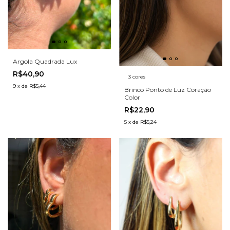
Argola Quadrada Lux
R$40,90
3 cores
9
x
de
R$5,44
Brinco Ponto de Luz Coração
Color
R$22,90
5
x
de
R$5,24