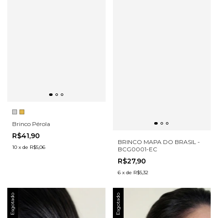
Brinco Pérola
R$41,90
BRINCO MAPA DO BRASIL -
10
x
de
R$5,06
BCG0001-EC
R$27,90
6
x
de
R$5,32
Esgotado
Esgotado