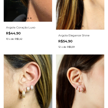
Argola Coração Luxo
R$44,90
Argola Elegance Shine
10
x
de
R$5,42
R$54,90
12
x
de
R$5,59