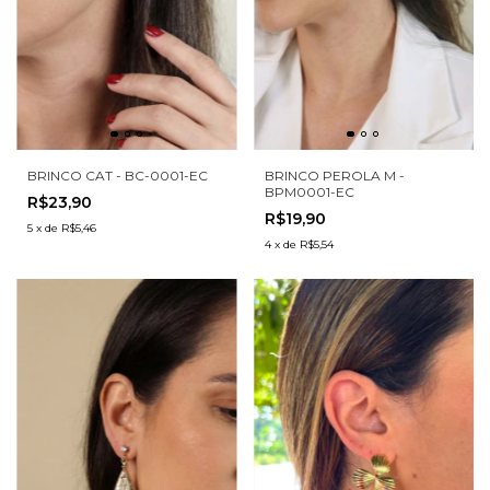
BRINCO CAT - BC-0001-EC
BRINCO PEROLA M -
BPM0001-EC
R$23,90
R$19,90
5
x
de
R$5,46
4
x
de
R$5,54