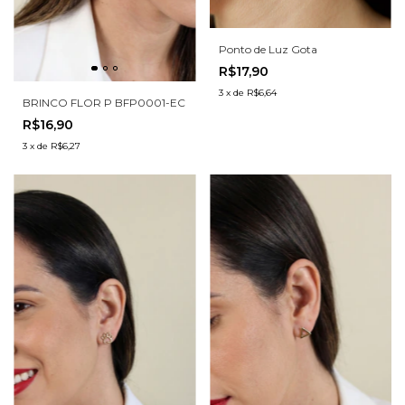
Ponto de Luz Gota
R$17,90
3
x
de
R$6,64
BRINCO FLOR P BFP0001-EC
R$16,90
3
x
de
R$6,27