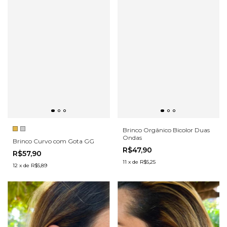
Brinco Orgânico Bicolor Duas
Ondas
Brinco Curvo com Gota GG
R$47,90
R$57,90
11
x
de
R$5,25
12
x
de
R$5,89