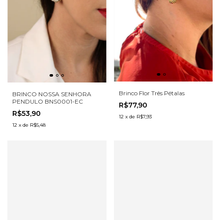
Brinco Flor Três Pétalas
BRINCO NOSSA SENHORA
PENDULO BNS0001-EC
R$77,90
R$53,90
12
x
de
R$7,93
12
x
de
R$5,48