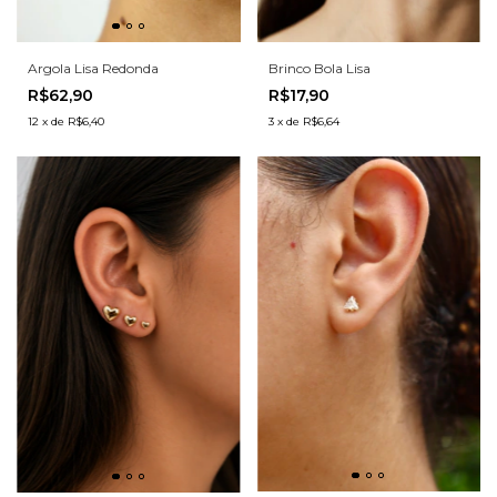
Argola Lisa Redonda
Brinco Bola Lisa
R$62,90
R$17,90
12
x
de
R$6,40
3
x
de
R$6,64