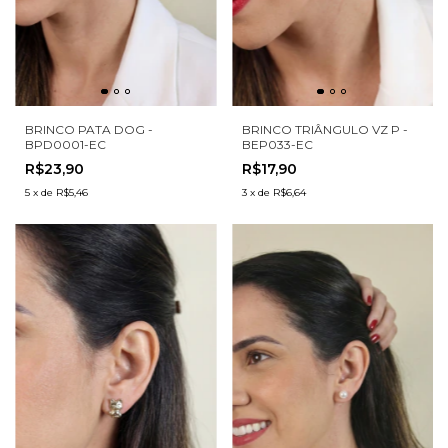
BRINCO PATA DOG -
BRINCO TRIÂNGULO VZ P -
BPD0001-EC
BEP033-EC
R$23,90
R$17,90
5
x
de
R$5,46
3
x
de
R$6,64