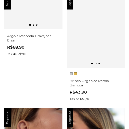
Esgotado
Esgotado
Argola Redonda Cravejada
Elisa
R$68,90
12
x
de
R$7,01
Brinco Orgânico Pérola
Barroca
R$43,90
10
x
de
R$5,30
Esgotado
Esgotado