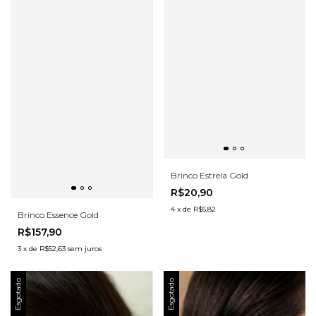
Brinco Estrela Gold
R$20,90
4
x
de
R$5,82
Brinco Essence Gold
R$157,90
3
x
de
R$52,63
sem juros
Esgotado
Esgotado