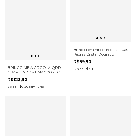
Brinco Feminino Zircônia Duas
Pedras Cristal Dourado
R$69,90
BRINCO MEIA ARGOLA QDD
12
x
de
R$7,11
CRAVEJADO - BMA0001-EC
R$123,90
2
x
de
R$61,95
sem juros