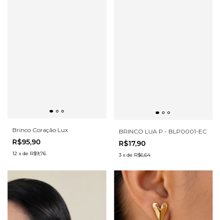
Brinco Coração Lux
BRINCO LUA P - BLP0001-EC
R$95,90
R$17,90
12
x
de
R$9,76
3
x
de
R$6,64